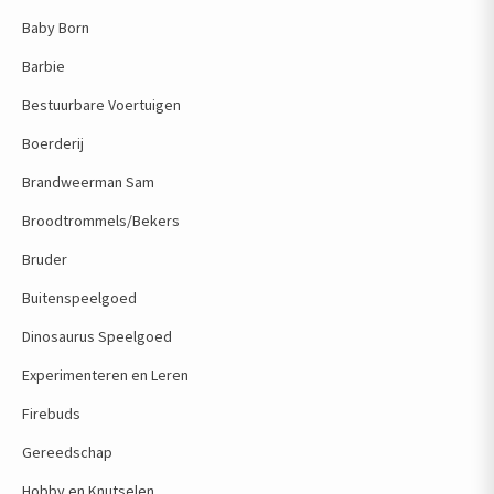
Baby Born
Barbie
Bestuurbare Voertuigen
Boerderij
Brandweerman Sam
Broodtrommels/Bekers
Bruder
Buitenspeelgoed
Dinosaurus Speelgoed
Experimenteren en Leren
Firebuds
Gereedschap
Hobby en Knutselen