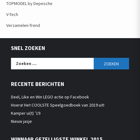
TOPMODEL by Depesche
V-Tech
Verzamelen-Trend
SNEL ZOEKEN
Zoeken
naar:
RECENTE BERICHTEN
Deel, Like en Win LEGO actie op Facebook
Hoera! Het COOLSTE Speelgoedboek van 2019 uit!
Kamper ui(t) ’19
Nieuw jasje
WINNAAR GEZELLIGSTE WINKEL 2015