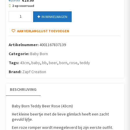
€
29.99
€
19.99
prijs
prijs
2 op voorraad
was:
is:
Baby
€29.99.
€19.99.
IN WINKELWAGEN
Born
Teddy
AAN VERLANGLIJST TOEVOEGEN
Beer
Rose
(43cm)
Artikelnummer:
4001167837139
aantal
Categorie:
Baby Born
Tags:
43cm
,
baby
,
bb
,
beer
,
born
,
rose
,
teddy
Brand:
Zapf Creation
BESCHRIJVING
Baby Born Teddy Beer Rose (43cm)
Het kleine beertje met de lieve glimlach heeft een zacht
gevuld lijfje.
Een roze romper wordt meegeleverd bij zijn eerste outfit.