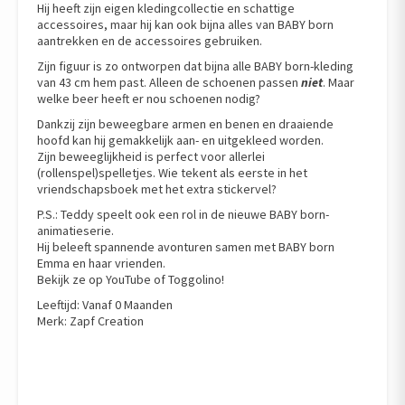
Hij heeft zijn eigen kledingcollectie en schattige
accessoires, maar hij kan ook bijna alles van BABY born
aantrekken en de accessoires gebruiken.
Zijn figuur is zo ontworpen dat bijna alle BABY born-kleding
van 43 cm hem past. Alleen de schoenen passen
niet
. Maar
welke beer heeft er nou schoenen nodig?
Dankzij zijn beweegbare armen en benen en draaiende
hoofd kan hij gemakkelijk aan- en uitgekleed worden.
Zijn beweeglijkheid is perfect voor allerlei
(rollenspel)spelletjes. Wie tekent als eerste in het
vriendschapsboek met het extra stickervel?
P.S.: Teddy speelt ook een rol in de nieuwe BABY born-
animatieserie.
Hij beleeft spannende avonturen samen met BABY born
Emma en haar vrienden.
Bekijk ze op YouTube of Toggolino!
Leeftijd: Vanaf 0 Maanden
Merk: Zapf Creation