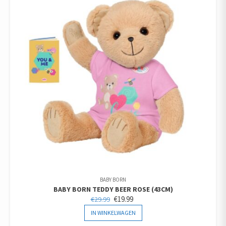
BABY BORN
BABY BORN TEDDY BEER ROSE (43CM)
OORSPRONKELIJKE
HUIDIGE
€
19.99
€
29.99
PRIJS
PRIJS
IN WINKELWAGEN
WAS:
IS: