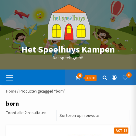
Skip
to
content
Het Speelhuys Kampen
Dat speelt goed!
Primaire
0
0
€0.00
menu
Home
/ Producten getagged “born”
born
Gesorteerd
Toont alle 2 resultaten
op
nieuwste
ACTIE!