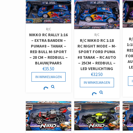
R/C
NIKKO RC RALLY 1:16
R/C
R/
– EXTRA BANDEN –
R/C NIKKO RC 1:18
1:1
PUMA#8 – TANAK –
RC NIGHT MODE – M-
RE
RED BULL M-SPORT
SPORT FORD PUMA
FOR
– 28 CM – REDBULL –
#8 TANAK – RC AUTO
AU
BLAUW/PAARS
– 25CM – REDBULL –
L
€
35.50
LED VERLICHTING
€
32.50
IN WINKELWAGEN
IN WINKELWAGEN