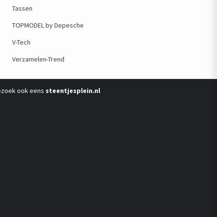
Tassen
TOPMODEL by Depesche
V-Tech
Verzamelen-Trend
ezoek ook eens
steentjesplein.nl