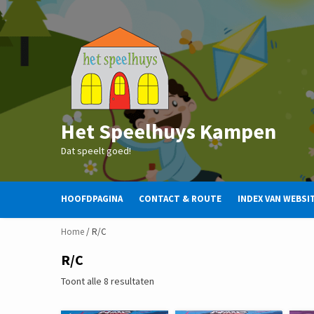
Skip
to
content
Het Speelhuys Kampen
Dat speelt goed!
HOOFDPAGINA
CONTACT & ROUTE
INDEX VAN WEBSI
Home
/ R/C
R/C
Gesorteerd
Toont alle 8 resultaten
op
nieuwste