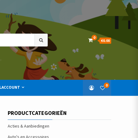
Search
0
€0.00
for:
0
LACCOUNT
PRODUCTCATEGORIEËN
Acties & Aanbiedingen
Auto's en Accessoires