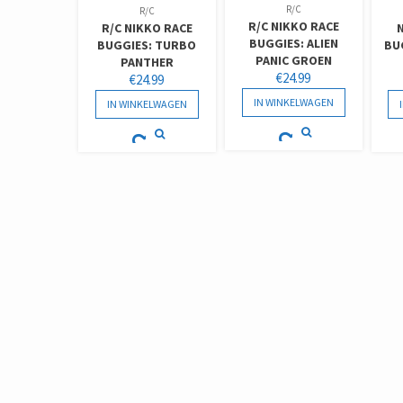
R/C
R/C
R/C NIKKO RACE
R/C NIKKO RACE
BUGGIES: ALIEN
BUGGIES: TURBO
BU
PANIC GROEN
PANTHER
€
24.99
€
24.99
IN WINKELWAGEN
IN WINKELWAGEN