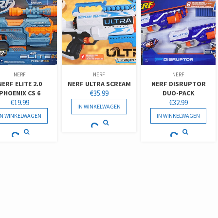
NERF
NERF
NERF
NERF ELITE 2.0
NERF ULTRA SCREAM
NERF DISRUPTOR
PHOENIX CS 6
€
35.99
DUO-PACK
€
19.99
€
32.99
IN WINKELWAGEN
IN WINKELWAGEN
IN WINKELWAGEN