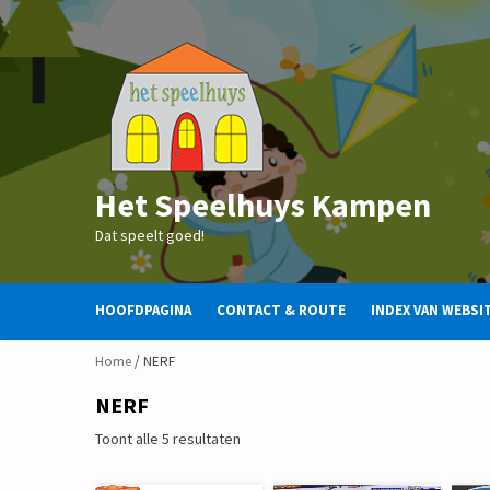
Skip
to
content
Het Speelhuys Kampen
Dat speelt goed!
HOOFDPAGINA
CONTACT & ROUTE
INDEX VAN WEBSI
Home
/ NERF
NERF
Gesorteerd
Toont alle 5 resultaten
op
nieuwste