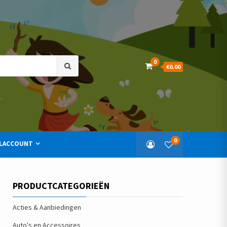
Search
0
€0.00
for:
0
LACCOUNT
PRODUCTCATEGORIEËN
Acties & Aanbiedingen
Auto's en Accessoires