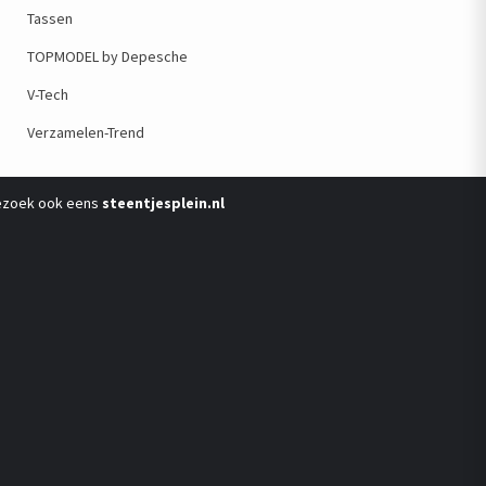
Tassen
TOPMODEL by Depesche
V-Tech
Verzamelen-Trend
ezoek ook eens
steentjesplein.nl