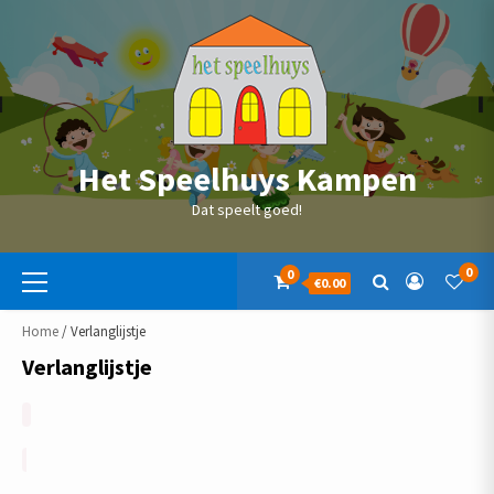
Skip
to
content
Het Speelhuys Kampen
Dat speelt goed!
Primaire
0
0
€0.00
menu
Home
/ Verlanglijstje
Verlanglijstje