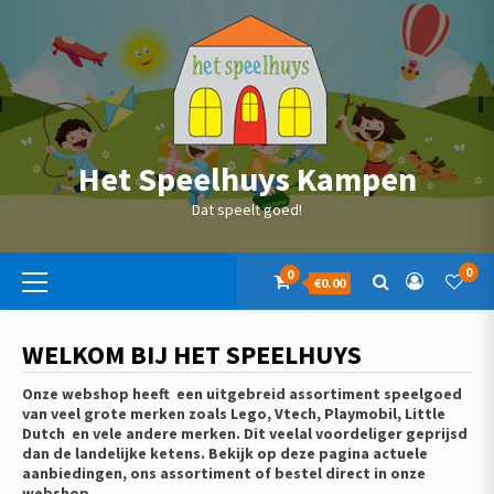
Skip
to
content
Het Speelhuys Kampen
Dat speelt goed!
Primaire
0
0
€0.00
menu
WELKOM BIJ HET SPEELHUYS
Onze webshop heeft een uitgebreid assortiment speelgoed
van veel grote merken zoals Lego, Vtech, Playmobil, Little
Dutch en vele andere merken. Dit veelal voordeliger geprijsd
dan de landelijke ketens. Bekijk op deze pagina actuele
aanbiedingen, ons assortiment of bestel direct in onze
webshop.