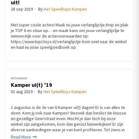
uit!
28 sep 2019
By
Het Speelhuys Kampen
Met super coole acties! Maak nu jouw verlanglijstje.Knip en plak
je TOP 6 en stuur op… en maak kans om jouw verlanglijstje te
winnen.Kijk voor de actievoorwaarden op:
https://www.top1toys.nl/verlanglijstje Kom snel naar de winkel
en haal nu jouw speelgoedboek op.
Activiteiten
Kamper ui(t) ’19
01 aug 2019
By
Het Speelhuys Kampen
1 augustus is de 3e van 6 Kamper ui(t) dagen! Er is van alles te
doen. Kom jij ook naar Kampen? Bezoek dan beslist de knusse
en gezellige Geerstraat even. Mocht je dan toch bij onze
winkel zijn aangekomen, kom dan gerust binnenkijken! Er zijn
diverse aanbiedingen waar je van kunt profiteren. Tot ziens in
Read More