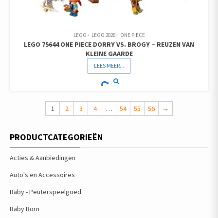
LEGO
LEGO 2026
ONE PIECE
LEGO 75644 ONE PIECE DORRY VS. BROGY – REUZEN VAN
KLEINE GAARDE
LEES MEER...
1
2
3
4
…
54
55
56
→
PRODUCTCATEGORIEËN
Acties & Aanbiedingen
Auto's en Accessoires
Baby - Peuterspeelgoed
Baby Born