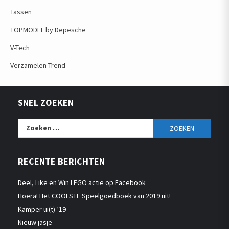
Tassen
TOPMODEL by Depesche
V-Tech
Verzamelen-Trend
SNEL ZOEKEN
Zoeken
naar:
RECENTE BERICHTEN
Deel, Like en Win LEGO actie op Facebook
Hoera! Het COOLSTE Speelgoedboek van 2019 uit!
Kamper ui(t) ’19
Nieuw jasje