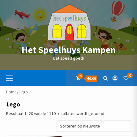
Skip
to
content
Het Speelhuys Kampen
Dat speelt goed!
Primaire
0
0
€0.00
menu
Home
/ Lego
Lego
Gesorteerd
Resultaat 1–20 van de 1110 resultaten wordt getoond
op
nieuwste