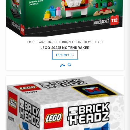
BRICKHEADZ
HARD TO FIND/ZELDZAME ITEMS
LEGO
LEGO 40425 NOTENKRAKER
LEES MEER...