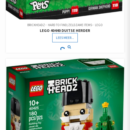
BRICKHEADZ
HARD TO FIND/ZELDZAME ITEMS
LEGO
LEGO 40440 DUITSE HERDER
LEES MEER...