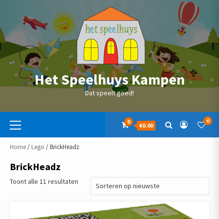
Skip
to
content
Het Speelhuys Kampen
Dat speelt goed!
Primaire
0
0
€0.00
menu
Home
/
Lego
/ BrickHeadz
BrickHeadz
Gesorteerd
Toont alle 11 resultaten
op
nieuwste