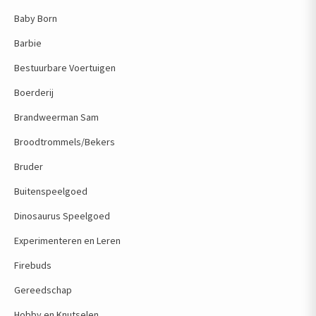
Baby Born
Barbie
Bestuurbare Voertuigen
Boerderij
Brandweerman Sam
Broodtrommels/Bekers
Bruder
Buitenspeelgoed
Dinosaurus Speelgoed
Experimenteren en Leren
Firebuds
Gereedschap
Hobby en Knutselen