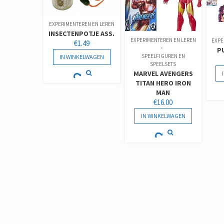
EXPERIMENTEREN EN LEREN
INSECTENPOTJE ASS.
EXPERIMENTEREN EN LEREN
EXPE
€
1.49
P
SPEELFIGUREN EN
IN WINKELWAGEN
SPEELSETS
MARVEL AVENGERS
TITAN HERO IRON
MAN
€
16.00
IN WINKELWAGEN