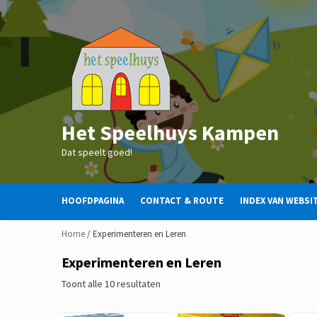
Skip
to
content
Het Speelhuys Kampen
Dat speelt goed!
HOOFDPAGINA
CONTACT & ROUTE
INDEX VAN WEBSI
Home
/ Experimenteren en Leren
Experimenteren en Leren
Gesorteerd
Toont alle 10 resultaten
op
nieuwste