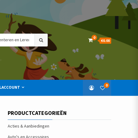
Search
0
€0.00
for:
0
LACCOUNT
PRODUCTCATEGORIEËN
Acties & Aanbiedingen
Auto's en Accessoires