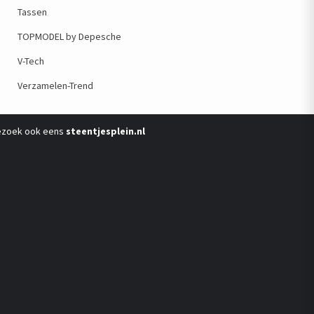
Tassen
TOPMODEL by Depesche
V-Tech
Verzamelen-Trend
ezoek ook eens
steentjesplein.nl