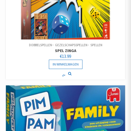
DOBBELSPELLEN
GEZELSCHAPSSPELLEN
SPELLEN
SPEL ZINGA
€
13.99
IN WINKELWAGEN