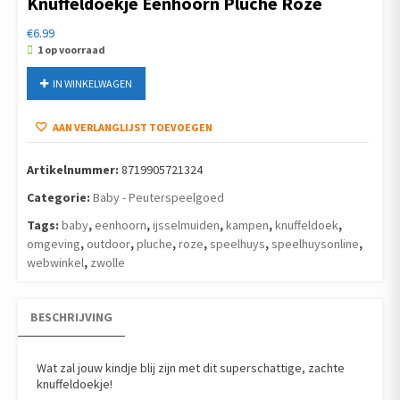
Knuffeldoekje Eenhoorn Pluche Roze
€
6.99
1 op voorraad
Knuffeldoekje
IN WINKELWAGEN
Eenhoorn
Pluche
AAN VERLANGLIJST TOEVOEGEN
Roze
aantal
Artikelnummer:
8719905721324
Categorie:
Baby - Peuterspeelgoed
Tags:
baby
,
eenhoorn
,
ijsselmuiden
,
kampen
,
knuffeldoek
,
omgeving
,
outdoor
,
pluche
,
roze
,
speelhuys
,
speelhuysonline
,
webwinkel
,
zwolle
BESCHRIJVING
Wat zal jouw kindje blij zijn met dit superschattige, zachte
knuffeldoekje!