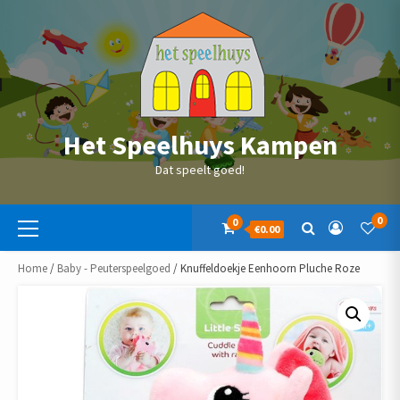
Skip
to
content
Het Speelhuys Kampen
Dat speelt goed!
Primaire
0
0
€0.00
menu
Home
/
Baby - Peuterspeelgoed
/ Knuffeldoekje Eenhoorn Pluche Roze