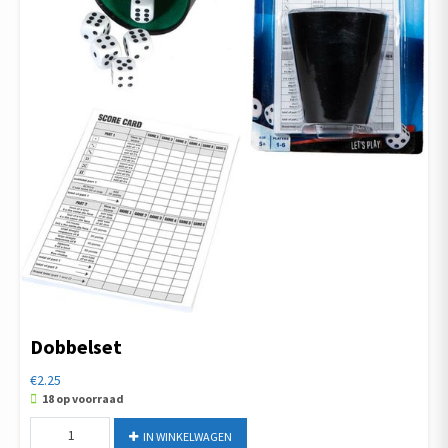
Dobbelset
€
2.25
18 op voorraad
Dobbelset
IN WINKELWAGEN
aantal