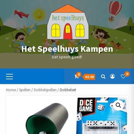
Skip
to
content
Het Speelhuys Kampen
Dat speelt goed!
Primaire
0
0
€0.00
menu
Home
/
Spellen
/
Dobbelspellen
/ Dobbelset