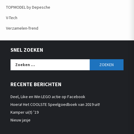
TOPMODEL by Depesche
V-Tech
Verzamelen-Trend
SNEL ZOEKEN
Zoeken
naar:
RECENTE BERICHTEN
Deel, Like en Win LEGO actie op Facebook
Hoera! Het COOLSTE Speelgoedboek van 2019 uit!
Kamper ui(t) ’19
Nieuw jasje