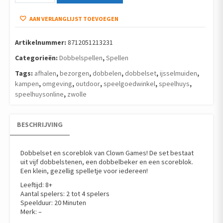
AAN VERLANGLIJST TOEVOEGEN
Artikelnummer:
8712051213231
Categorieën:
Dobbelspellen
,
Spellen
Tags:
afhalen
,
bezorgen
,
dobbelen
,
dobbelset
,
ijsselmuiden
,
kampen
,
omgeving
,
outdoor
,
speelgoedwinkel
,
speelhuys
,
speelhuysonline
,
zwolle
BESCHRIJVING
Dobbelset en scoreblok van Clown Games! De set bestaat
uit vijf dobbelstenen, een dobbelbeker en een scoreblok.
Een klein, gezellig spelletje voor iedereen!
Leeftijd: 8+
Aantal spelers: 2 tot 4 spelers
Speelduur: 20 Minuten
Merk: –