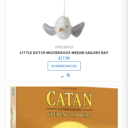
LITTLE DUTCH
LITTLE DUTCH MUZIEKDOOS MEEUW SAILORS BAY
€
17.99
IN WINKELWAGEN