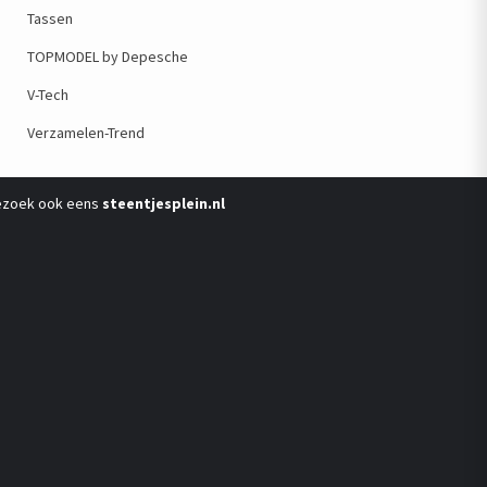
Tassen
TOPMODEL by Depesche
V-Tech
Verzamelen-Trend
ezoek ook eens
steentjesplein.nl