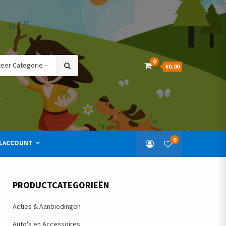
Search
0
€0.00
for:
0
LACCOUNT
PRODUCTCATEGORIEËN
Acties & Aanbiedingen
Auto's en Accessoires