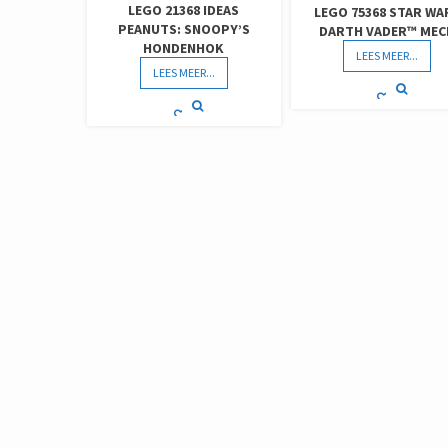
LEGO 21368 IDEAS
LEGO 75368 STAR WA
PEANUTS: SNOOPY’S
DARTH VADER™ MEC
HONDENHOK
LEES MEER...
LEES MEER...