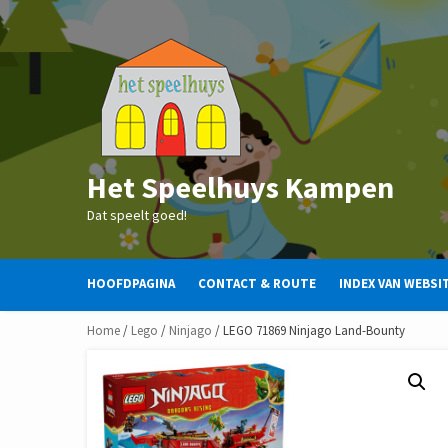
Skip
to
content
Het Speelhuys Kampen
Dat speelt goed!
HOOFDPAGINA
CONTACT & ROUTE
INDEX VAN WEBSI
Home
/
Lego
/
Ninjago
/ LEGO 71869 Ninjago Land-Bounty