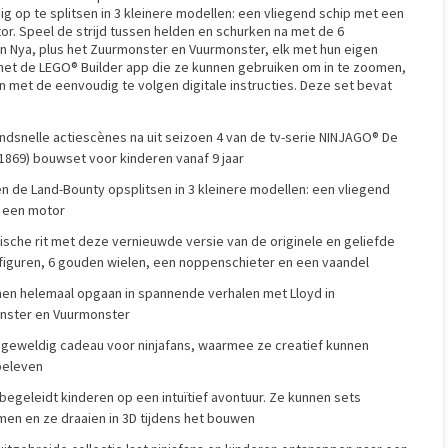
g op te splitsen in 3 kleinere modellen: een vliegend schip met een
r. Speel de strijd tussen helden en schurken na met de 6
 en Nya, plus het Zuurmonster en Vuurmonster, elk met hun eigen
et de LEGO® Builder app die ze kunnen gebruiken om in te zoomen,
n met de eenvoudig te volgen digitale instructies. Deze set bevat
nelle actiescènes na uit seizoen 4 van de tv-serie NINJAGO® De
869) bouwset voor kinderen vanaf 9 jaar
de Land-Bounty opsplitsen in 3 kleinere modellen: een vliegend
n een motor
ische rit met deze vernieuwde versie van de originele en geliefde
ifiguren, 6 gouden wielen, een noppenschieter en een vaandel
en helemaal opgaan in spannende verhalen met Lloyd in
nster en Vuurmonster
geweldig cadeau voor ninjafans, waarmee ze creatief kunnen
beleven
geleidt kinderen op een intuïtief avontuur. Ze kunnen sets
en en ze draaien in 3D tijdens het bouwen