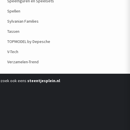
Speelfiguren en Speelsets
Spellen
Sylvanian Families
Tassen
TOPMODEL by Depesche
V-Tech
Verzamelen-Trend
ezoek ook eens
steentjesplein.nl