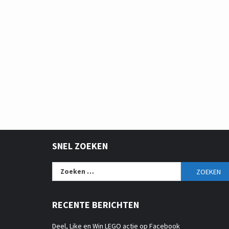
SNEL ZOEKEN
Zoeken
naar:
RECENTE BERICHTEN
Deel, Like en Win LEGO actie op Facebook