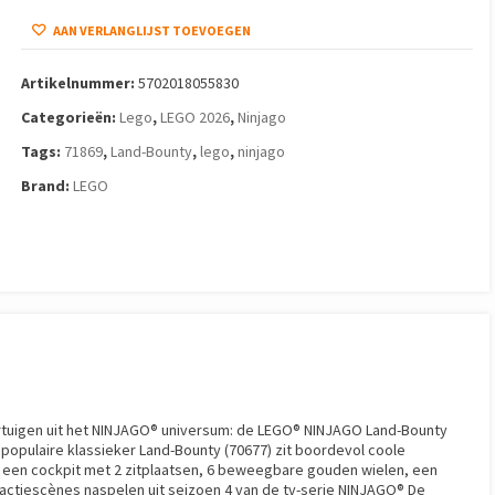
AAN VERLANGLIJST TOEVOEGEN
Artikelnummer:
5702018055830
Categorieën:
Lego
,
LEGO 2026
,
Ninjago
Tags:
71869
,
Land-Bounty
,
lego
,
ninjago
Brand:
LEGO
oertuigen uit het NINJAGO® universum: de LEGO® NINJAGO Land-Bounty
populaire klassieker Land-Bounty (70677) zit boordevol coole
ls een cockpit met 2 zitplaatsen, 6 beweegbare gouden wielen, een
ctiescènes naspelen uit seizoen 4 van de tv-serie NINJAGO® De