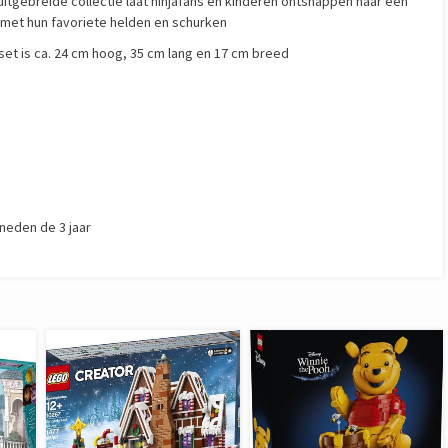
gebreide collectie laat ninjafans en kinderen ontsnappen naar een
 met hun favoriete helden en schurken
et is ca. 24 cm hoog, 35 cm lang en 17 cm breed
neden de 3 jaar