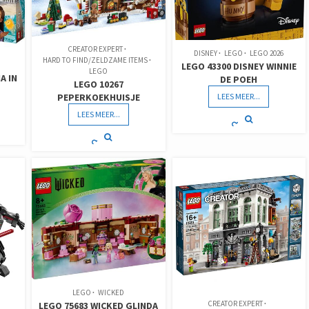
CREATOR EXPERT
DISNEY
LEGO
LEGO 2026
HARD TO FIND/ZELDZAME ITEMS
LEGO 43300 DISNEY WINNIE
LEGO
A IN
DE POEH
LEGO 10267
LEES MEER...
PEPERKOEKHUISJE
LEES MEER...
LEGO
WICKED
CREATOR EXPERT
LEGO 75683 WICKED GLINDA