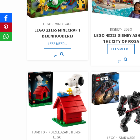
LEGO
MINECRAFT
LEGO 21165 MINECRAFT
DISNEY
LEGO
LEGO 43223 DISNEY ASH
BIJENHOUDERIJ
THE CITY OF ROSA
LEES MEER...
LEES MEER...
HARD TO FIND/ZELDZAME ITEMS
LEGO
LEGO
STAR WARS