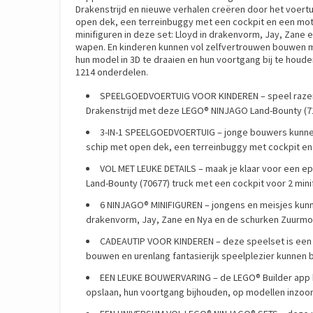
Drakenstrijd en nieuwe verhalen creëren door het voertui
open dek, een terreinbuggy met een cockpit en een moto
minifiguren in deze set: Lloyd in drakenvorm, Jay, Zane
wapen. En kinderen kunnen vol zelfvertrouwen bouwen m
hun model in 3D te draaien en hun voortgang bij te houde
1214 onderdelen.
SPEELGOEDVOERTUIG VOOR KINDEREN – speel razends
Drakenstrijd met deze LEGO® NINJAGO Land-Bounty (71
3-IN-1 SPEELGOEDVOERTUIG – jonge bouwers kunnen 
schip met open dek, een terreinbuggy met cockpit e
VOL MET LEUKE DETAILS – maak je klaar voor een ep
Land-Bounty (70677) truck met een cockpit voor 2 min
6 NINJAGO® MINIFIGUREN – jongens en meisjes kunn
drakenvorm, Jay, Zane en Nya en de schurken Zuurmo
CADEAUTIP VOOR KINDEREN – deze speelset is een 
bouwen en urenlang fantasierijk speelplezier kunnen 
EEN LEUKE BOUWERVARING – de LEGO® Builder app be
opslaan, hun voortgang bijhouden, op modellen inzoom