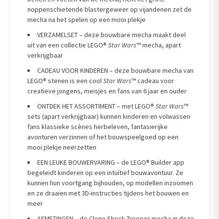
noppenschietende blastergeweer op vijandenen zet de
mecha na het spelen op een mooi plekje
VERZAMELSET – deze bouwbare mecha maakt deel
uit van een collectie LEGO®
Star Wars
™ mecha, apart
verkrijgbaar
CADEAU VOOR KINDEREN – deze bouwbare mecha van
LEGO® stenen is een cool
Star Wars
™ cadeau voor
creatieve jongens, meisjes en fans van 6 jaar en ouder
ONTDEK HET ASSORTIMENT – met LEGO®
Star Wars
™
sets (apart verkrijgbaar) kunnen kinderen en volwassen
fans klassieke scènes herbeleven, fantasierijke
avonturen verzinnen of het bouwspeelgoed op een
mooi plekje neerzetten
EEN LEUKE BOUWERVARING – de LEGO® Builder app
begeleidt kinderen op een intuïtief bouwavontuur. Ze
kunnen hun voortgang bijhouden, op modellen inzoomen
en ze draaien met 3D-instructies tijdens het bouwen en
meer
AFMETINGEN – de Clone Shock Trooper mecha in deze