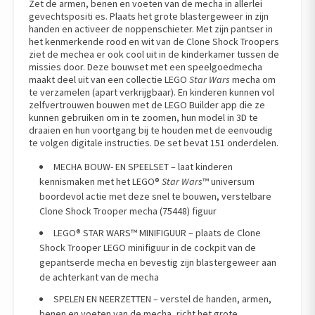
Zet de armen, benen en voeten van de mecha in allerlei
gevechtspositi es. Plaats het grote blastergeweer in zijn
handen en activeer de noppenschieter. Met zijn pantser in
het kenmerkende rood en wit van de Clone Shock Troopers
ziet de mechea er ook cool uit in de kinderkamer tussen de
missies door. Deze bouwset met een speelgoedmecha
maakt deel uit van een collectie LEGO
Star Wars
mecha om
te verzamelen (apart verkrijgbaar). En kinderen kunnen vol
zelfvertrouwen bouwen met de LEGO Builder app die ze
kunnen gebruiken om in te zoomen, hun model in 3D te
draaien en hun voortgang bij te houden met de eenvoudig
te volgen digitale instructies. De set bevat 151 onderdelen.
MECHA BOUW- EN SPEELSET – laat kinderen
kennismaken met het LEGO®
Star Wars
™ universum
boordevol actie met deze snel te bouwen, verstelbare
Clone Shock Trooper mecha (75448) figuur
LEGO® STAR WARS™ MINIFIGUUR – plaats de Clone
Shock Trooper LEGO minifiguur in de cockpit van de
gepantserde mecha en bevestig zijn blastergeweer aan
de achterkant van de mecha
SPELEN EN NEERZETTEN – verstel de handen, armen,
benen en voeten van de mecha, richt het grote