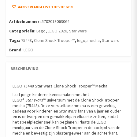
AAN VERLANGLIJST TOEVOEGEN
Artikelnummer:
5702018063064
Categorieën:
Lego
,
LEGO 2026
,
Star Wars
Tags:
75448
,
Clone Shock Trooper™
,
lego
,
mecha
,
Star wars
Brand:
LEGO
BESCHRIJVING
LEGO 75448 Star Wars Clone Shock Trooper™ Mecha
Laat jonge kinderen kennismaken met het
LEGO®
Star Wars
™ universum met de Clone Shock Trooper
mecha (75448). Deze verstelbare mecha is een geweldig
cadeau voor kinderen en
Star Wars
fans van 6 jaar en ouder
en is ontworpen om gemakkelijk in elkaarte zetten, zodat
het speelplezier snel kan beginnen. Plaats de LEGO
minifiguur van de Clone Shock Trooper in de cockpit van de
mecha en bevestig zijn blastergeweer aan de achterkant.