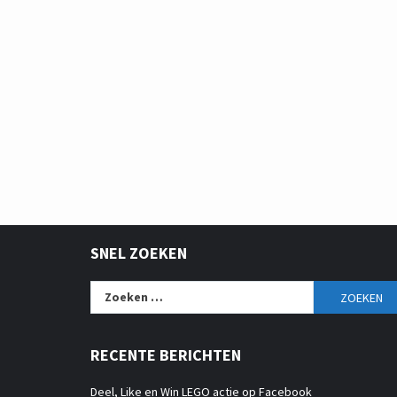
SNEL ZOEKEN
Zoeken
naar:
RECENTE BERICHTEN
Deel, Like en Win LEGO actie op Facebook