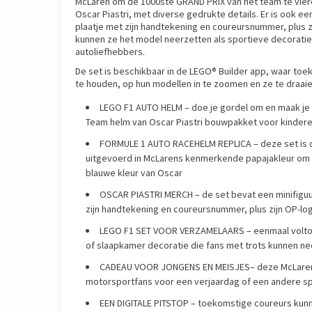
McLaren om de 1000ste GRAND PRIX van het team te vier
Oscar Piastri, met diverse gedrukte details. Er is ook e
plaatje met zijn handtekening en coureursnummer, plus zij
kunnen ze het model neerzetten als sportieve decoratie.
autoliefhebbers.
De set is beschikbaar in de LEGO® Builder app, waar t
te houden, op hun modellen in te zoomen en ze te draaie
LEGO F1 AUTO HELM – doe je gordel om en maak je
Team helm van Oscar Piastri bouwpakket voor kinderen
FORMULE 1 AUTO RACEHELM REPLICA – deze set is on
uitgevoerd in McLarens kenmerkende papajakleur om 
blauwe kleur van Oscar
OSCAR PIASTRI MERCH – de set bevat een minifiguur
zijn handtekening en coureursnummer, plus zijn OP-lo
LEGO F1 SET VOOR VERZAMELAARS – eenmaal voltooi
of slaapkamer decoratie die fans met trots kunnen ne
CADEAU VOOR JONGENS EN MEISJES– deze McLaren F
motorsportfans voor een verjaardag of een andere s
EEN DIGITALE PITSTOP – toekomstige coureurs kunn