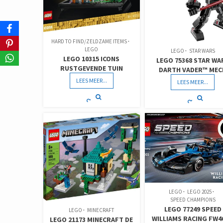
HARD TO FIND/ZELDZAME ITEMS
LEGO
LEGO
STAR WARS
LEGO 10315 ICONS
LEGO 75368 STAR WA
RUSTGEVENDE TUIN
DARTH VADER™ MEC
LEES MEER...
LEES MEER...
LEGO
LEGO 2025
SPEED CHAMPIONS
LEGO 77249 SPEED
LEGO
MINECRAFT
WILLIAMS RACING FW4
LEGO 21173 MINECRAFT DE