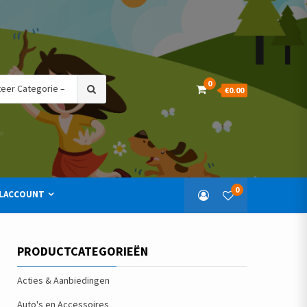
Search
0
€0.00
for:
0
LACCOUNT
PRODUCTCATEGORIEËN
Acties & Aanbiedingen
Auto's en Accessoires