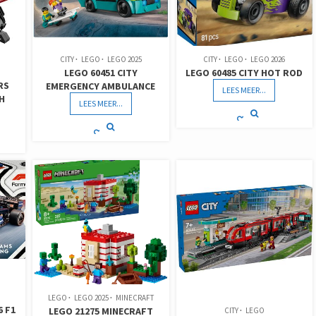
CITY
LEGO
LEGO 2025
CITY
LEGO
LEGO 2026
LEGO 60451 CITY
LEGO 60485 CITY HOT ROD
RS
EMERGENCY AMBULANCE
LEES MEER...
H
LEES MEER...
LEGO
LEGO 2025
MINECRAFT
6 F1
LEGO 21275 MINECRAFT
CITY
LEGO