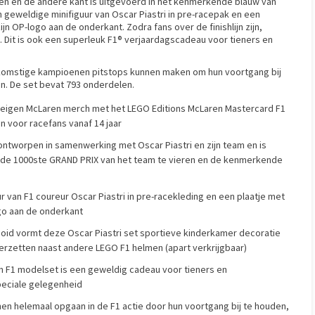
en en de andere kant is uitgevoerd in het kenmerkende blauw van
en geweldige minifiguur van Oscar Piastri in pre-racepak en een
n OP-logo aan de onderkant. Zodra fans over de finishlijn zijn,
 Dit is ook een superleuk F1® verjaardagscadeau voor tieners en
oekomstige kampioenen pitstops kunnen maken om hun voortgang bij
n. De set bevat 793 onderdelen.
 eigen McLaren merch met het LEGO Editions McLaren Mastercard F1
 voor racefans vanaf 14 jaar
tworpen in samenwerking met Oscar Piastri en zijn team en is
de 1000ste GRAND PRIX van het team te vieren en de kenmerkende
 van F1 coureur Oscar Piastri in pre-racekleding en een plaatje met
go aan de onderkant
d vormt deze Oscar Piastri set sportieve kinderkamer decoratie
erzetten naast andere LEGO F1 helmen (apart verkrijgbaar)
1 modelset is een geweldig cadeau voor tieners en
peciale gelegenheid
en helemaal opgaan in de F1 actie door hun voortgang bij te houden,