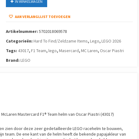
IN WINKELWAGEN
AAN VERLANGLIJST TOEVOEGEN
Artikelnummer:
5702018069578
Categorieën:
Hard To Find/Zeldzame Items
,
Lego
,
LEGO 2026
Tags:
43017
,
F1 Team
,
lego
,
Masercard
,
MC Laren
,
Oscar Piastri
Brand:
LEGO
ns McLaren Mastercard F1® Team helm van Oscar Piastri (43017)
ten zien door deze zeer gedetailleerde LEGO racehelm te bouwen,
ijn team. De ene kant van de helm heeft de bekende papajakleur van