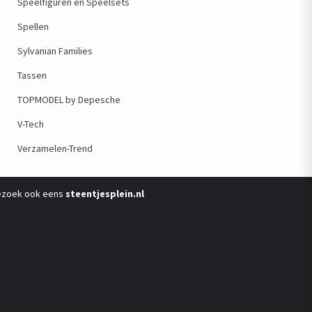
Speelfiguren en Speelsets
Spellen
Sylvanian Families
Tassen
TOPMODEL by Depesche
V-Tech
Verzamelen-Trend
ezoek ook eens
steentjesplein.nl