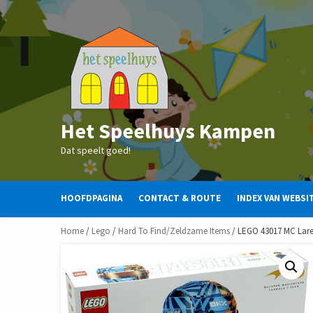
Skip
to
content
Het Speelhuys Kampen
Dat speelt goed!
HOOFDPAGINA
CONTACT & ROUTE
INDEX VAN WEBSI
Home
/
Lego
/
Hard To Find/Zeldzame Items
/ LEGO 43017 MC Lare