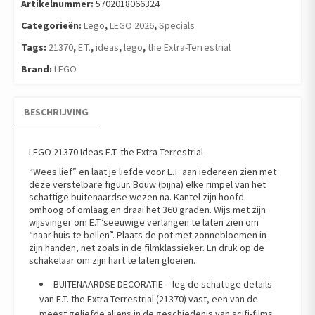
Artikelnummer:
5702018066324
Categorieën:
Lego
,
LEGO 2026
,
Specials
Tags:
21370
,
E.T.
,
ideas
,
lego
,
the Extra-Terrestrial
Brand:
LEGO
BESCHRIJVING
LEGO 21370 Ideas E.T. the Extra-Terrestrial
“Wees lief” en laat je liefde voor E.T. aan iedereen zien met
deze verstelbare figuur. Bouw (bijna) elke rimpel van het
schattige buitenaardse wezen na. Kantel zijn hoofd
omhoog of omlaag en draai het 360 graden. Wijs met zijn
wijsvinger om E.T.’seeuwige verlangen te laten zien om
“naar huis te bellen”. Plaats de pot met zonnebloemen in
zijn handen, net zoals in de filmklassieker. En druk op de
schakelaar om zijn hart te laten gloeien.
BUITENAARDSE DECORATIE – leg de schattige details
van E.T. the Extra-Terrestrial (21370) vast, een van de
meest geliefde aliens in de geschiedenis van scifi-films,