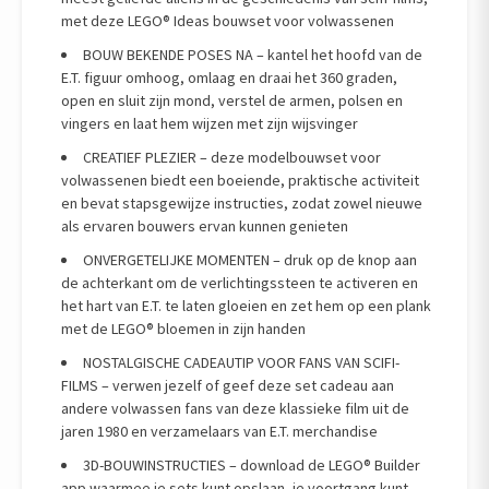
met deze LEGO® Ideas bouwset voor volwassenen
BOUW BEKENDE POSES NA – kantel het hoofd van de
E.T. figuur omhoog, omlaag en draai het 360 graden,
open en sluit zijn mond, verstel de armen, polsen en
vingers en laat hem wijzen met zijn wijsvinger
CREATIEF PLEZIER – deze modelbouwset voor
volwassenen biedt een boeiende, praktische activiteit
en bevat stapsgewijze instructies, zodat zowel nieuwe
als ervaren bouwers ervan kunnen genieten
ONVERGETELIJKE MOMENTEN – druk op de knop aan
de achterkant om de verlichtingssteen te activeren en
het hart van E.T. te laten gloeien en zet hem op een plank
met de LEGO® bloemen in zijn handen
NOSTALGISCHE CADEAUTIP VOOR FANS VAN SCIFI-
FILMS – verwen jezelf of geef deze set cadeau aan
andere volwassen fans van deze klassieke film uit de
jaren 1980 en verzamelaars van E.T. merchandise
3D-BOUWINSTRUCTIES – download de LEGO® Builder
app waarmee je sets kunt opslaan, je voortgang kunt