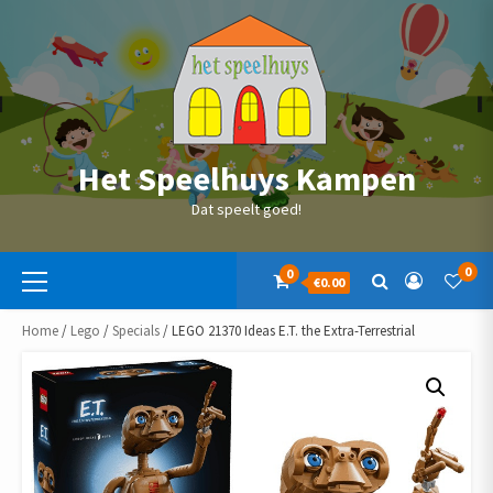
Skip
to
content
Het Speelhuys Kampen
Dat speelt goed!
Primaire
0
0
€0.00
menu
Home
/
Lego
/
Specials
/ LEGO 21370 Ideas E.T. the Extra-Terrestrial