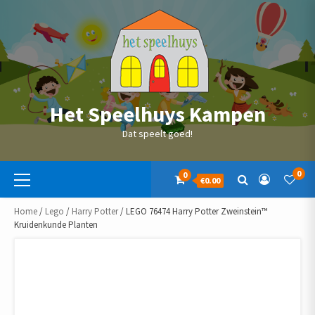
Skip
to
content
Het Speelhuys Kampen
Dat speelt goed!
Primaire
0
0
€0.00
menu
Home
/
Lego
/
Harry Potter
/ LEGO 76474 Harry Potter Zweinstein™
Kruidenkunde Planten