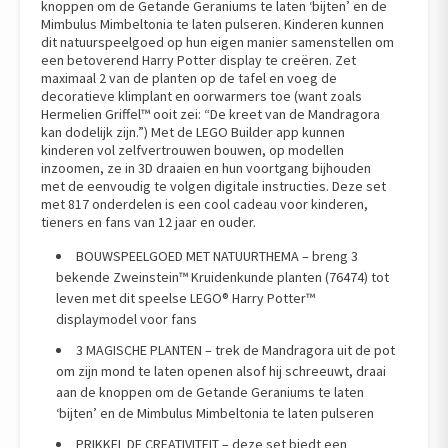
knoppen om de Getande Geraniums te laten ‘bijten’ en de
Mimbulus Mimbeltonia te laten pulseren. Kinderen kunnen
dit natuurspeelgoed op hun eigen manier samenstellen om
een betoverend Harry Potter display te creëren. Zet
maximaal 2 van de planten op de tafel en voeg de
decoratieve klimplant en oorwarmers toe (want zoals
Hermelien Griffel™ ooit zei: “De kreet van de Mandragora
kan dodelijk zijn.”) Met de LEGO Builder app kunnen
kinderen vol zelfvertrouwen bouwen, op modellen
inzoomen, ze in 3D draaien en hun voortgang bijhouden
met de eenvoudig te volgen digitale instructies. Deze set
met 817 onderdelen is een cool cadeau voor kinderen,
tieners en fans van 12 jaar en ouder.
BOUWSPEELGOED MET NATUURTHEMA – breng 3
bekende Zweinstein™ Kruidenkunde planten (76474) tot
leven met dit speelse LEGO® Harry Potter™
displaymodel voor fans
3 MAGISCHE PLANTEN – trek de Mandragora uit de pot
om zijn mond te laten openen alsof hij schreeuwt, draai
aan de knoppen om de Getande Geraniums te laten
‘bijten’ en de Mimbulus Mimbeltonia te laten pulseren
PRIKKEL DE CREATIVITEIT – deze set biedt een