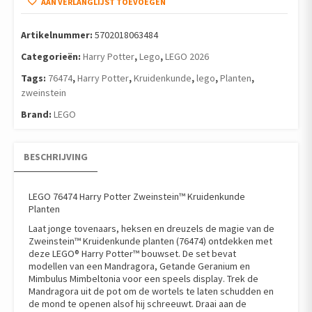
AAN VERLANGLIJST TOEVOEGEN
Artikelnummer:
5702018063484
Categorieën:
Harry Potter
,
Lego
,
LEGO 2026
Tags:
76474
,
Harry Potter
,
Kruidenkunde
,
lego
,
Planten
,
zweinstein
Brand:
LEGO
BESCHRIJVING
LEGO 76474 Harry Potter Zweinstein™ Kruidenkunde
Planten
Laat jonge tovenaars, heksen en dreuzels de magie van de
Zweinstein™ Kruidenkunde planten (76474) ontdekken met
deze LEGO® Harry Potter™ bouwset. De set bevat
modellen van een Mandragora, Getande Geranium en
Mimbulus Mimbeltonia voor een speels display. Trek de
Mandragora uit de pot om de wortels te laten schudden en
de mond te openen alsof hij schreeuwt. Draai aan de