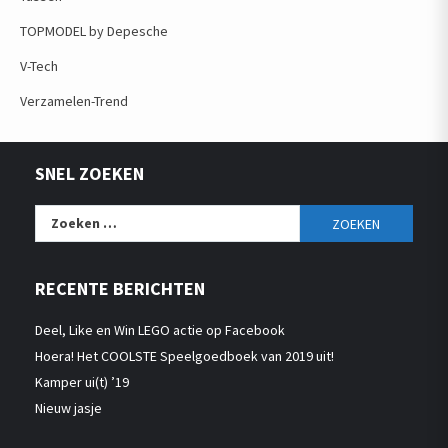
TOPMODEL by Depesche
V-Tech
Verzamelen-Trend
SNEL ZOEKEN
Zoeken
naar:
RECENTE BERICHTEN
Deel, Like en Win LEGO actie op Facebook
Hoera! Het COOLSTE Speelgoedboek van 2019 uit!
Kamper ui(t) ’19
Nieuw jasje