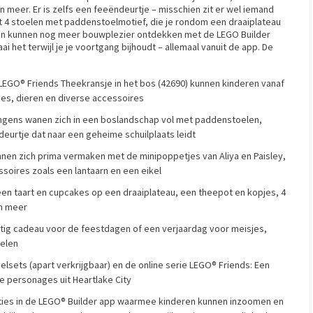
meer. Er is zelfs een feeëndeurtje – misschien zit er wel iemand
t 4 stoelen met paddenstoelmotief, die je rondom een draaiplateau
ren kunnen nog meer bouwplezier ontdekken met de LEGO Builder
i het terwijl je je voortgang bijhoudt – allemaal vanuit de app. De
O® Friends Theekransje in het bos (42690) kunnen kinderen vanaf
es, dieren en diverse accessoires
gens wanen zich in een boslandschap vol met paddenstoelen,
eurtje dat naar een geheime schuilplaats leidt
n zich prima vermaken met de minipoppetjes van Aliya en Paisley,
ssoires zoals een lantaarn en een eikel
n taart en cupcakes op een draaiplateau, een theepot en kopjes, 4
n meer
tig cadeau voor de feestdagen of een verjaardag voor meisjes,
pelen
sets (apart verkrijgbaar) en de online serie LEGO® Friends: Een
 personages uit Heartlake City
ties in de LEGO® Builder app waarmee kinderen kunnen inzoomen en