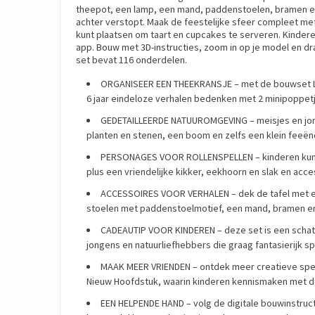
theepot, een lamp, een mand, paddenstoelen, bramen en 
achter verstopt. Maak de feestelijke sfeer compleet me
kunt plaatsen om taart en cupcakes te serveren. Kinde
app. Bouw met 3D-instructies, zoom in op je model en draa
set bevat 116 onderdelen.
ORGANISEER EEN THEEKRANSJE – met de bouwset LEG
6 jaar eindeloze verhalen bedenken met 2 minipoppetj
GEDETAILLEERDE NATUUROMGEVING – meisjes en jon
planten en stenen, een boom en zelfs een klein feeënd
PERSONAGES VOOR ROLLENSPELLEN – kinderen kunne
plus een vriendelijke kikker, eekhoorn en slak en acce
ACCESSOIRES VOOR VERHALEN – dek de tafel met ee
stoelen met paddenstoelmotief, een mand, bramen e
CADEAUTIP VOOR KINDEREN – deze set is een schat
jongens en natuurliefhebbers die graag fantasierijk s
MAAK MEER VRIENDEN – ontdek meer creatieve speel
Nieuw Hoofdstuk, waarin kinderen kennismaken met de
EEN HELPENDE HAND – volg de digitale bouwinstruc