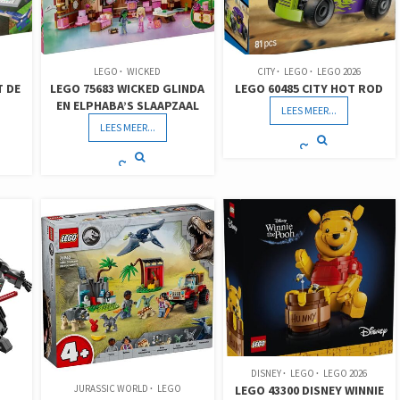
LEGO
WICKED
CITY
LEGO
LEGO 2026
T DE
LEGO 75683 WICKED GLINDA
LEGO 60485 CITY HOT ROD
EN ELPHABA’S SLAAPZAAL
LEES MEER...
LEES MEER...
DISNEY
LEGO
LEGO 2026
LEGO 43300 DISNEY WINNIE
JURASSIC WORLD
LEGO