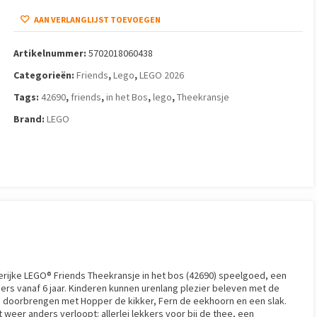
AAN VERLANGLIJST TOEVOEGEN
Artikelnummer:
5702018060438
Categorieën:
Friends
,
Lego
,
LEGO 2026
Tags:
42690
,
friends
,
in het Bos
,
lego
,
Theekransje
Brand:
LEGO
ierijke LEGO® Friends Theekransje in het bos (42690) speelgoed, een
ers vanaf 6 jaar. Kinderen kunnen urenlang plezier beleven met de
tijd doorbrengen met Hopper de kikker, Fern de eekhoorn en een slak.
eer anders verloopt: allerlei lekkers voor bij de thee, een