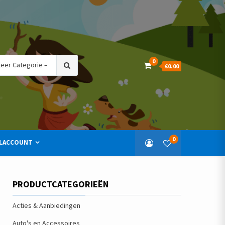
Search
0
€0.00
for:
0
LACCOUNT
PRODUCTCATEGORIEËN
Acties & Aanbiedingen
Auto's en Accessoires