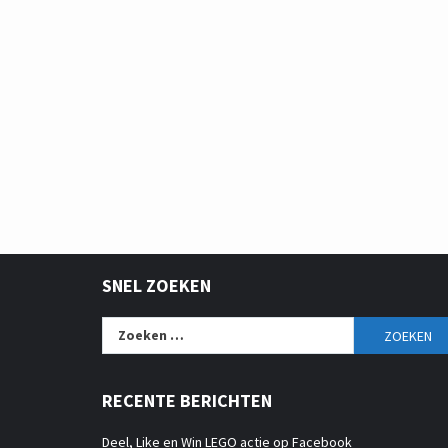
SNEL ZOEKEN
Zoeken
naar:
RECENTE BERICHTEN
Deel, Like en Win LEGO actie op Facebook