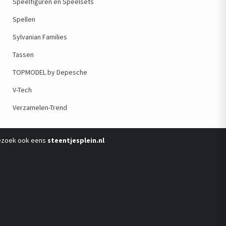
Speelfiguren en Speelsets
Spellen
Sylvanian Families
Tassen
TOPMODEL by Depesche
V-Tech
Verzamelen-Trend
ezoek ook eens
steentjesplein.nl