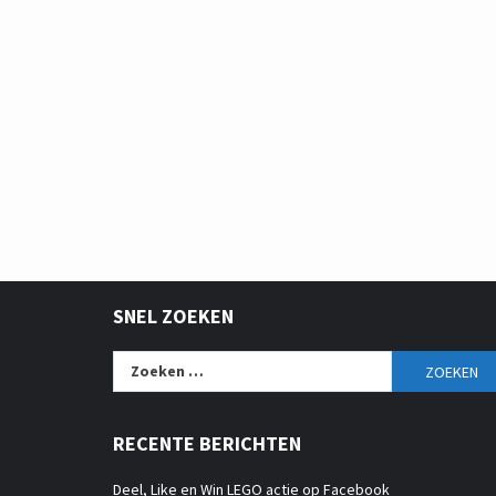
SNEL ZOEKEN
Zoeken
naar:
RECENTE BERICHTEN
Deel, Like en Win LEGO actie op Facebook