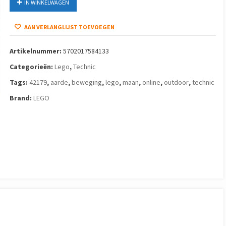
IN WINKELWAGEN
AAN VERLANGLIJST TOEVOEGEN
Artikelnummer:
5702017584133
Categorieën:
Lego
,
Technic
Tags:
42179
,
aarde
,
beweging
,
lego
,
maan
,
online
,
outdoor
,
technic
Brand:
LEGO