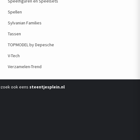
Speelfiguren en Speelsets
Spellen
Sylvanian Families
Tassen
TOPMODEL by Depesche
V-Tech
Verzamelen-Trend
ezoek ook eens
steentjesplein.nl