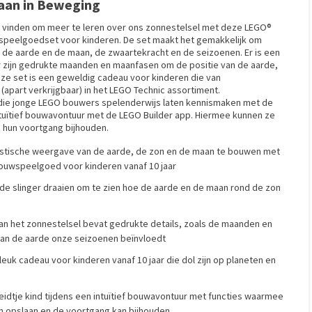
aan in Beweging
ig vinden om meer te leren over ons zonnestelsel met deze LEGO®
espeelgoedset voor kinderen. De set maakt het gemakkelijk om
n de aarde en de maan, de zwaartekracht en de seizoenen. Er is een
r zijn gedrukte maanden en maanfasen om de positie van de aarde,
ze set is een geweldig cadeau voor kinderen die van
part verkrijgbaar) in het LEGO Technic assortiment.
 die jonge LEGO bouwers spelenderwijs laten kennismaken met de
tuïtief bouwavontuur met de LEGO Builder app. Hiermee kunnen ze
n hun voortgang bijhouden.
alistische weergave van de aarde, de zon en de maan te bouwen met
ouwspeelgoed voor kinderen vanaf 10 jaar
de slinger draaien om te zien hoe de aarde en de maan rond de zon
an het zonnestelsel bevat gedrukte details, zoals de maanden en
van de aarde onze seizoenen beïnvloedt
euk cadeau voor kinderen vanaf 10 jaar die dol zijn op planeten en
leidtje kind tijdens een intuïtief bouwavontuur met functies waarmee
an opslaan en de voortgang kan bijhouden