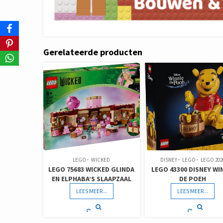
Gerelateerde producten
LEGO
WICKED
DISNEY
LEGO
LEGO 202
LEGO 75683 WICKED GLINDA
LEGO 43300 DISNEY WI
EN ELPHABA’S SLAAPZAAL
DE POEH
LEES MEER...
LEES MEER...