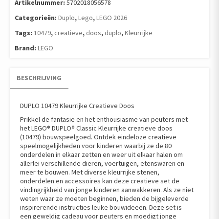
Artikelnummer:
5702018056578
Categorieën:
Duplo
,
Lego
,
LEGO 2026
Tags:
10479
,
creatieve
,
doos
,
duplo
,
Kleurrijke
Brand:
LEGO
BESCHRIJVING
DUPLO 10479 Kleurrijke Creatieve Doos
Prikkel de fantasie en het enthousiasme van peuters met
het LEGO® DUPLO® Classic Kleurrijke creatieve doos
(10479) bouwspeelgoed. Ontdek eindeloze creatieve
speelmogelijkheden voor kinderen waarbij ze de 80
onderdelen in elkaar zetten en weer uit elkaar halen om
allerlei verschillende dieren, voertuigen, etenswaren en
meer te bouwen. Met diverse kleurrijke stenen,
onderdelen en accessoires kan deze creatieve set de
vindingrijkheid van jonge kinderen aanwakkeren. Als ze niet
weten waar ze moeten beginnen, bieden de bijgeleverde
inspirerende instructies leuke bouwideeën. Deze set is
een geweldig cadeau voor peuters en moedigt jonge