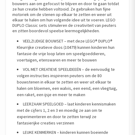
bouwers aan om gefocust te blijven en door te gaan totdat
ze hun creatie hebben voltooid. Ze gebruiken hun fijne
motoriek om de stenen op elkaar te zetten en weer uit
elkaar te halen om hun volgende idee uit te voeren. LEGO
DUPLO Classic sets stimuleren de creativiteit van peuters
en zitten boordevol speelse leermogelijkheden.
VEELZIJDIGE BOUWSET – met deze LEGO® DUPLO®
Kleurrijke creatieve doos (10479) kunnen kinderen hun
fantasie de vrije loop laten om speelgoeddieren,
voertuigen, etenswaren en meer te bouwen
VOL MET CREATIEVE SPEELIDEEËN – de eenvoudig te
volgen instructies inspireren peuters om de 80
bouwstenen in elkaar te zetten en weer uit elkaar te
halen om bloemen, een walvis, een eend, een vliegtuig,
een raket, een ijsje en meer te maken
LEERZAAM SPEELGOED – laat kinderen kennismaken
met de cijfers 1, 2 en 3 en moedig ze aan om te
experimenteren en door te zetten terwijl ze
fantasierijke creaties verzinnen
LEUKE KENMERKEN – kinderen kunnen boeiende