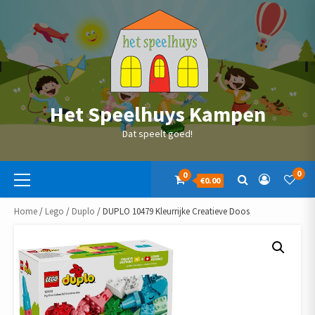
Skip
to
content
Het Speelhuys Kampen
Dat speelt goed!
Primaire
0
0
€0.00
menu
Home
/
Lego
/
Duplo
/ DUPLO 10479 Kleurrijke Creatieve Doos