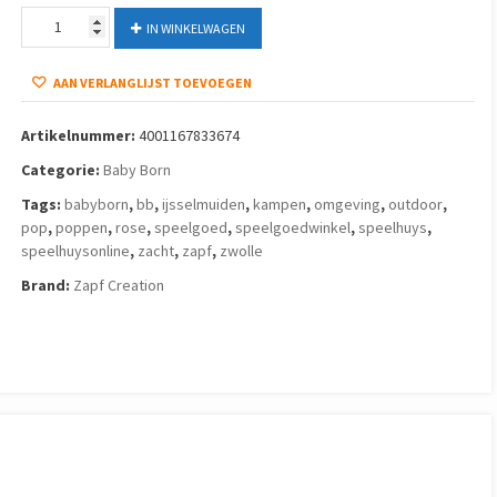
Baby
IN WINKELWAGEN
Born
Sleepy
AAN VERLANGLIJST TOEVOEGEN
Pop
Rose
(36cm)
Artikelnummer:
4001167833674
aantal
Categorie:
Baby Born
Tags:
babyborn
,
bb
,
ijsselmuiden
,
kampen
,
omgeving
,
outdoor
,
pop
,
poppen
,
rose
,
speelgoed
,
speelgoedwinkel
,
speelhuys
,
speelhuysonline
,
zacht
,
zapf
,
zwolle
Brand:
Zapf Creation