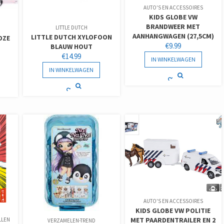
AUTO'S EN ACCESSOIRES
KIDS GLOBE VW
BRANDWEER MET
P
LITTLE DUTCH
AANHANGWAGEN (27,5CM)
LITTLE DUTCH XYLOFOON
OZE
€
9.99
BLAUW HOUT
€
14.99
IN WINKELWAGEN
IN WINKELWAGEN
AUTO'S EN ACCESSOIRES
KIDS GLOBE VW POLITIE
MET PAARDENTRAILER EN 2
LLEN
VERZAMELEN-TREND