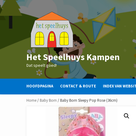
Skip
to
content
Het Speelhuys Kampen
Dat speelt goed!
HOOFDPAGINA
CONTACT & ROUTE
INDEX VAN WEBSI
Home
/
Baby Born
/ Baby Born Sleepy Pop Rose (36cm)