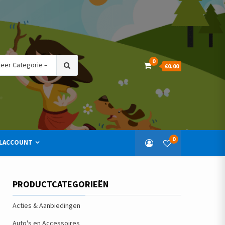
Search
0
€0.00
for:
0
LACCOUNT
PRODUCTCATEGORIEËN
Acties & Aanbiedingen
Auto's en Accessoires