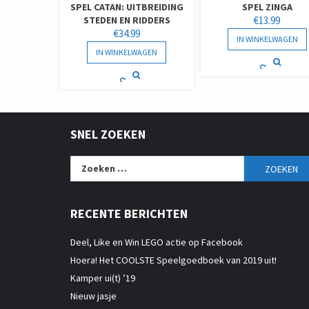
SPEL CATAN: UITBREIDING
SPEL ZINGA
STEDEN EN RIDDERS
€
13.99
€
34.99
IN WINKELWAGEN
IN WINKELWAGEN
SNEL ZOEKEN
Zoeken
naar:
RECENTE BERICHTEN
Deel, Like en Win LEGO actie op Facebook
Hoera! Het COOLSTE Speelgoedboek van 2019 uit!
Kamper ui(t) ’19
Nieuw jasje