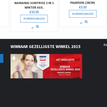
PAARDEN (28CM)
NA!NA!NA! SURPRISE 2 IN 1
€
9.99
WINTER ASS.
€
30.99
IN WINKELWAGEN
IN WINKELWAGEN
B
WINNAAR GEZELLIGSTE WINKEL 2015