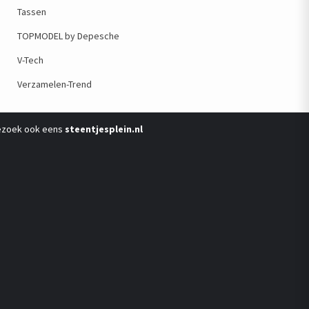
Tassen
TOPMODEL by Depesche
V-Tech
Verzamelen-Trend
ezoek ook eens
steentjesplein.nl