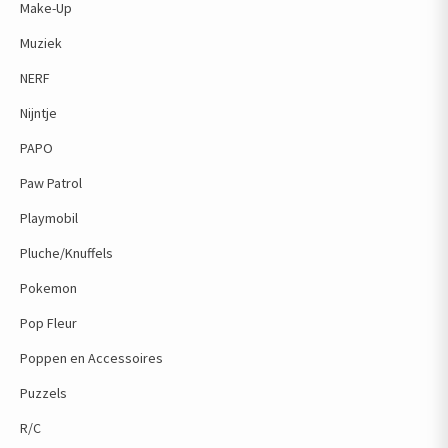
Make-Up
Muziek
NERF
Nijntje
PAPO
Paw Patrol
Playmobil
Pluche/Knuffels
Pokemon
Pop Fleur
Poppen en Accessoires
Puzzels
R/C