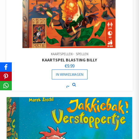
KAARTSPELLEN
SPELLEN
KAARTSPEL BLASTING BILLY
€
9.99
IN WINKELWAGEN