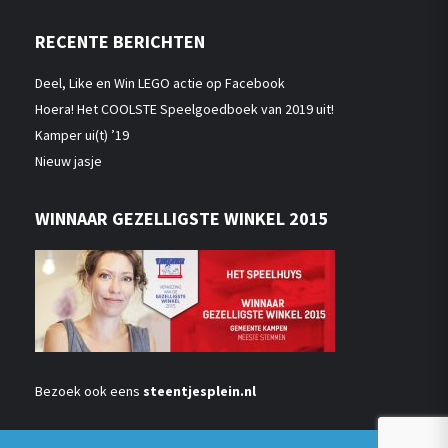
RECENTE BERICHTEN
Deel, Like en Win LEGO actie op Facebook
Hoera! Het COOLSTE Speelgoedboek van 2019 uit!
Kamper ui(t) ’19
Nieuw jasje
WINNAAR GEZELLIGSTE WINKEL 2015
Bezoek ook eens
steentjesplein.nl