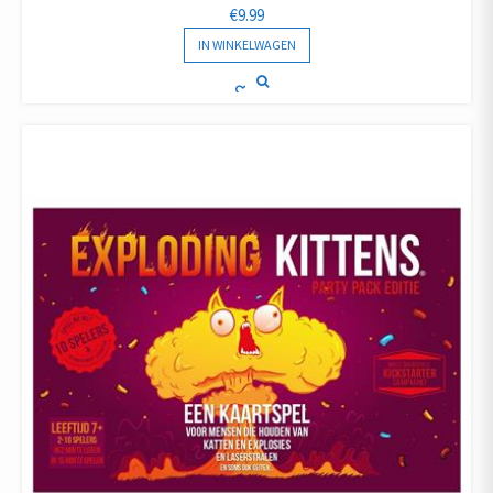
€
9.99
IN WINKELWAGEN