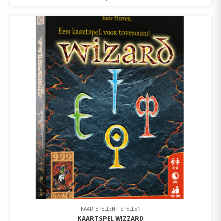
KAARTSPELLEN
SPELLEN
KAARTSPEL WIZZARD