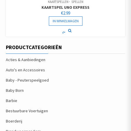
KAARTSPELLEN
SPELLEN
KAARTSPEL UNO EXPRESS
€
2.99
IN WINKELWAGEN
PRODUCTCATEGORIEËN
Acties & Aanbiedingen
Auto's en Accessoires
Baby - Peuterspeelgoed
Baby Born
Barbie
Bestuurbare Voertuigen
Boerderij