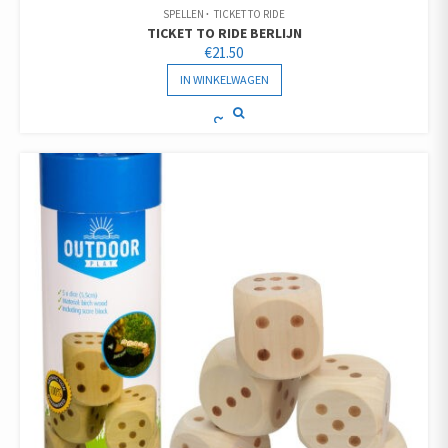
SPELLEN
TICKET TO RIDE
TICKET TO RIDE BERLIJN
€
21.50
IN WINKELWAGEN