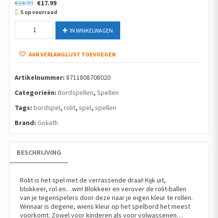
Oorspronkelijke
Huidige
€
24.99
€
17.99
prijs
prijs
5 op voorraad
was:
is:
Spel
€24.99.
€17.99.
IN WINKELWAGEN
Rolit
aantal
AAN VERLANGLIJST TOEVOEGEN
Artikelnummer:
8711808708020
Categorieën:
Bordspellen
,
Spellen
Tags:
bordspel
,
rolit
,
spel
,
spellen
Brand:
Goliath
BESCHRIJVING
Rolit is het spel met de verrassende draai! Kijk uit,
blokkeer, rol en…win! Blokkeer en verover de rolit-ballen
van je tegenspelers door deze naar je eigen kleur te rollen.
Winnaar is degene, wiens kleur op het spelbord het meest
voorkomt. Zowel voor kinderen als voor volwassenen…