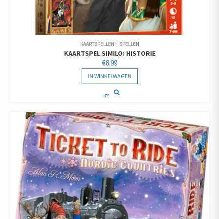
KAARTSPELLEN
SPELLEN
KAARTSPEL SIMILO: HISTORIE
€
8.99
IN WINKELWAGEN