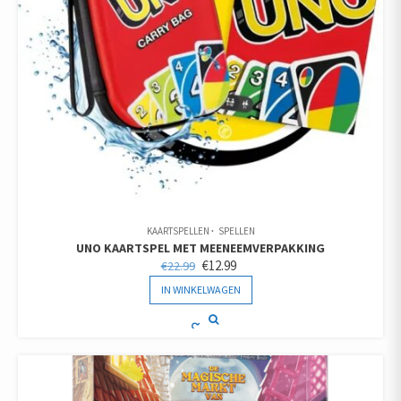
KAARTSPELLEN
SPELLEN
UNO KAARTSPEL MET MEENEEMVERPAKKING
OORSPRONKELIJKE
HUIDIGE
€
12.99
€
22.99
PRIJS
PRIJS
IN WINKELWAGEN
WAS:
IS:
€22.99.
€12.99.