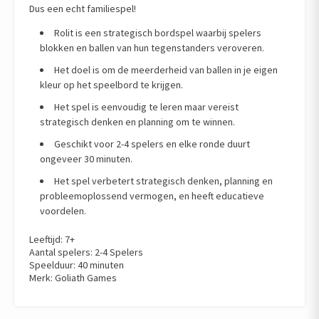
Dus een echt familiespel!
Rolit is een strategisch bordspel waarbij spelers
blokken en ballen van hun tegenstanders veroveren.
Het doel is om de meerderheid van ballen in je eigen
kleur op het speelbord te krijgen.
Het spel is eenvoudig te leren maar vereist
strategisch denken en planning om te winnen.
Geschikt voor 2-4 spelers en elke ronde duurt
ongeveer 30 minuten.
Het spel verbetert strategisch denken, planning en
probleemoplossend vermogen, en heeft educatieve
voordelen.
Leeftijd: 7+
Aantal spelers: 2-4 Spelers
Speelduur: 40 minuten
Merk: Goliath Games