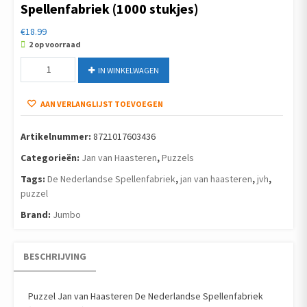
Spellenfabriek (1000 stukjes)
€
18.99
2 op voorraad
Puzzel
IN WINKELWAGEN
Jan
van
AAN VERLANGLIJST TOEVOEGEN
Haasteren
De
Nederlandse
Artikelnummer:
8721017603436
Spellenfabriek
Categorieën:
Jan van Haasteren
,
Puzzels
(1000
stukjes)
Tags:
De Nederlandse Spellenfabriek
,
jan van haasteren
,
jvh
,
aantal
puzzel
Brand:
Jumbo
BESCHRIJVING
Puzzel Jan van Haasteren De Nederlandse Spellenfabriek