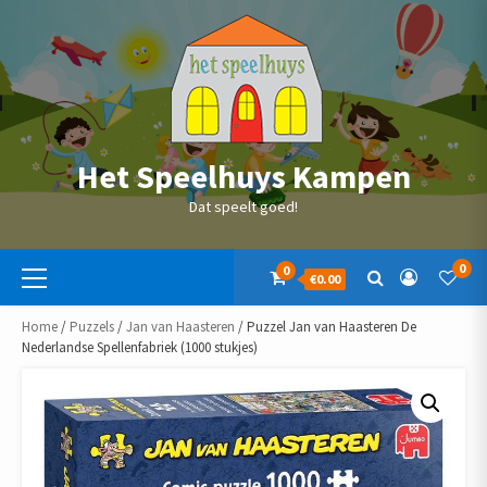
Skip
to
content
Het Speelhuys Kampen
Dat speelt goed!
Primaire
0
0
€0.00
menu
Home
/
Puzzels
/
Jan van Haasteren
/ Puzzel Jan van Haasteren De
Nederlandse Spellenfabriek (1000 stukjes)