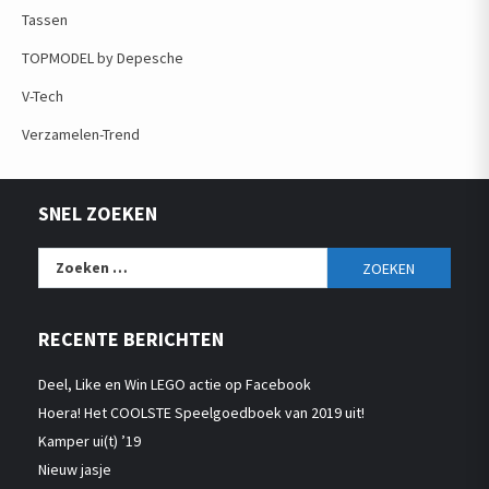
Tassen
TOPMODEL by Depesche
V-Tech
Verzamelen-Trend
SNEL ZOEKEN
Zoeken
naar:
RECENTE BERICHTEN
Deel, Like en Win LEGO actie op Facebook
Hoera! Het COOLSTE Speelgoedboek van 2019 uit!
Kamper ui(t) ’19
Nieuw jasje