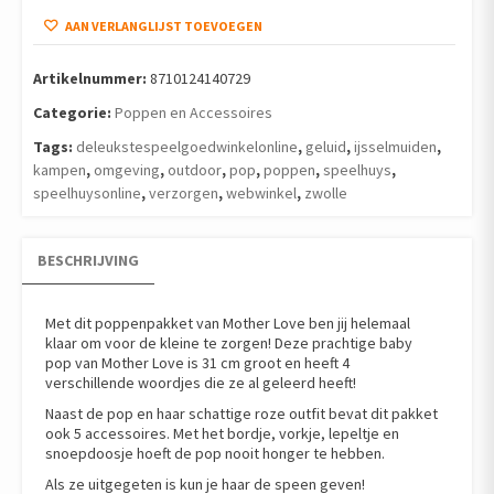
Room
AAN VERLANGLIJST TOEVOEGEN
met
Geluid
en
Artikelnummer:
8710124140729
Accessoires
Categorie:
Poppen en Accessoires
aantal
Tags:
deleukstespeelgoedwinkelonline
,
geluid
,
ijsselmuiden
,
kampen
,
omgeving
,
outdoor
,
pop
,
poppen
,
speelhuys
,
speelhuysonline
,
verzorgen
,
webwinkel
,
zwolle
BESCHRIJVING
Met dit poppenpakket van Mother Love ben jij helemaal
klaar om voor de kleine te zorgen! Deze prachtige baby
pop van Mother Love is 31 cm groot en heeft 4
verschillende woordjes die ze al geleerd heeft!
Naast de pop en haar schattige roze outfit bevat dit pakket
ook 5 accessoires. Met het bordje, vorkje, lepeltje en
snoepdoosje hoeft de pop nooit honger te hebben.
Als ze uitgegeten is kun je haar de speen geven!