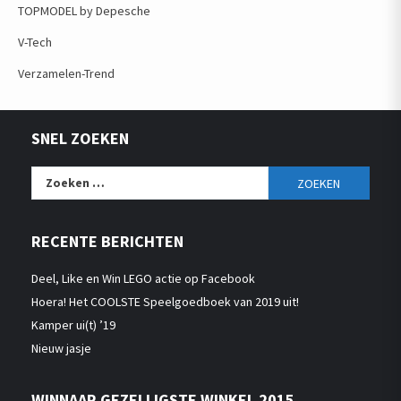
TOPMODEL by Depesche
V-Tech
Verzamelen-Trend
SNEL ZOEKEN
Zoeken
naar:
RECENTE BERICHTEN
Deel, Like en Win LEGO actie op Facebook
Hoera! Het COOLSTE Speelgoedboek van 2019 uit!
Kamper ui(t) ’19
Nieuw jasje
WINNAAR GEZELLIGSTE WINKEL 2015