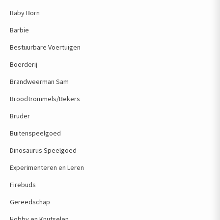
Baby Born
Barbie
Bestuurbare Voertuigen
Boerderij
Brandweerman Sam
Broodtrommels/Bekers
Bruder
Buitenspeelgoed
Dinosaurus Speelgoed
Experimenteren en Leren
Firebuds
Gereedschap
Hobby en Knutselen