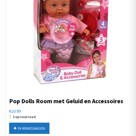
Pop Dolls Room met Geluid en Accessoires
€
10.99
1 op voorraad
Pop
IN WINKELWAGEN
Dolls