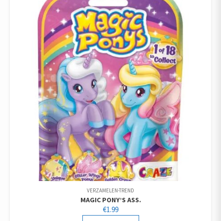
VERZAMELEN-TREND
MAGIC PONY’S ASS.
€
1.99