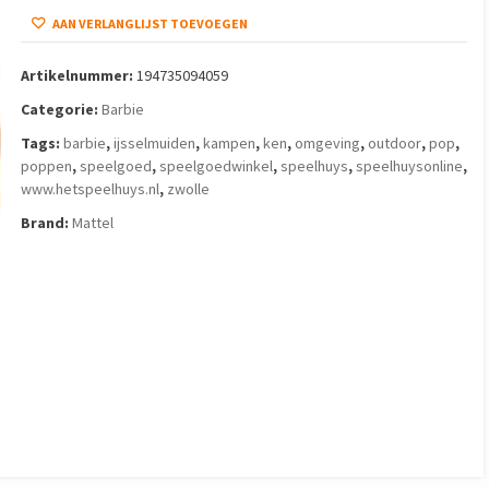
AAN VERLANGLIJST TOEVOEGEN
Artikelnummer:
194735094059
Categorie:
Barbie
Tags:
barbie
,
ijsselmuiden
,
kampen
,
ken
,
omgeving
,
outdoor
,
pop
,
poppen
,
speelgoed
,
speelgoedwinkel
,
speelhuys
,
speelhuysonline
,
www.hetspeelhuys.nl
,
zwolle
Brand:
Mattel