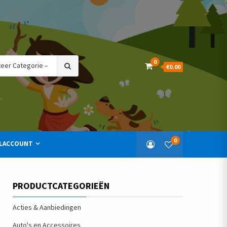
Search
0
€0.00
for:
0
LACCOUNT
PRODUCTCATEGORIEËN
Acties & Aanbiedingen
Auto's en Accessoires