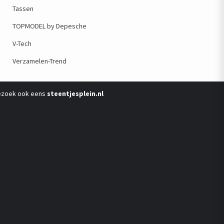
Tassen
TOPMODEL by Depesche
V-Tech
Verzamelen-Trend
ezoek ook eens
steentjesplein.nl