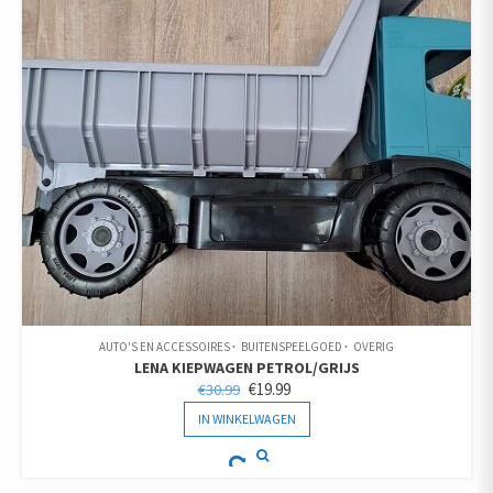
AUTO'S EN ACCESSOIRES
BUITENSPEELGOED
OVERIG
LENA KIEPWAGEN PETROL/GRIJS
OORSPRONKELIJKE
HUIDIGE
€
19.99
€
30.99
PRIJS
PRIJS
IN WINKELWAGEN
WAS:
IS:
€30.99.
€19.99.