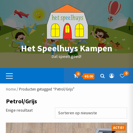
Skip
to
content
Het Speelhuys Kampen
Dat speelt goed!
Primaire
0
0
€0.00
menu
Home
/ Producten getagged “Petrol/Grijs”
Petrol/Grijs
Enige resultaat
ACTIE!